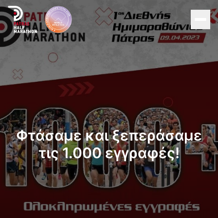
Men
Αρχική
Διοργάνωση
Αγώνες
Φτάσαμε και ξεπεράσαμε
Υποστηρικτές
τις 1.000 εγγραφές!
About Patras
Νέα