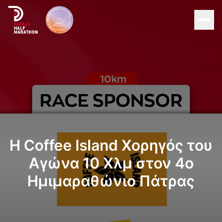
Men
Αρχική
Διοργάνωση
Αγώνες
Η Coffee Island Χορηγός του
Υποστηρικτές
Αγώνα 10 Χλμ στον 4ο
About Patras
Ημιμαραθώνιο Πάτρας
Νέα