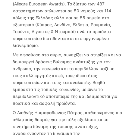
(Allegra European Awards). Το δίκτυο των 487
καταστημάτων απλώνεται σε 50 νομούς και 114
πόλεις της Ελλάδας αλλά και σε 55 σημεία στο
εξωτερικό (Κύπρος, Λονδίνο, Ελβετία, Ρουμανία,
Τορόντο, Αίγυπτος & Ντουμπάϊ) ενώ τα προϊόντα
καφεκοπτείου διατίθενται και στο οργανωμένο
λιανεμπόριο.
Με αφοσίωση στο αύριο, συνεχίζει να στηρίζει και να
δημιουργεί δράσεις Βιώσιμης ανάπτυξης για τον
άνθρωπο, την κοινωνία και το περιβάλλον μαζί με
τους καλλιεργητές καφέ, τους ιδιοκτήτες
καφεκοπτείων και τους καταναλωτές. Βοηθά
έμπρακτα τις τοπικές κοινωνίες, μειώνει το
περιβαλλοντικό αποτύπωμά της και δεσμεύεται για
ποιοτικά και ασφαλή προϊόντα.
Ο Διεθνής Ημιμαραθώνιος Πάτρας, καθιερωμένος πια
αθλητικός θεσμός για την πόλη εξελίσσεται σε
κινητήριο δύναμη της τοπικής ανάπτυξης,
αναδεικνύοντας τη δυναμική της