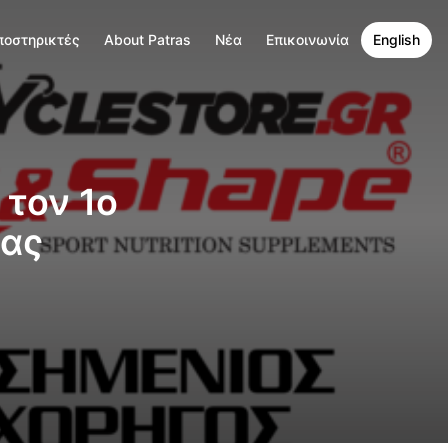
ποστηρικτές
About Patras
Νέα
Επικοινωνία
English
 τον 1ο
ρας