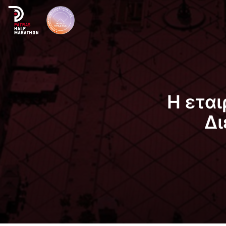
Η εται
Δι