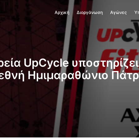
Αρχική
Διοργάνωση
Αγώνες
Υ
ρεία UpCycle υποστηρίζει
εθνή Ημιμαραθώνιο Πάτ