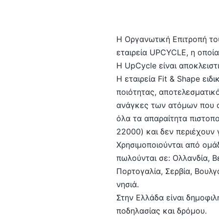
Η Οργανωτική Επιτροπή τ
εταιρεία UPCYCLE, η οποί
Η UpCycle είναι αποκλεισ
Η εταιρεία Fit & Shape ει
ποιότητας, αποτελεσματικό
ανάγκες των ατόμων που α
όλα τα απαραίτητα πιστοπ
22000) και δεν περιέχουν 
Χρησιμοποιούνται από ομά
πωλούνται σε: Ολλανδία, Βέ
Πορτογαλία, Σερβία, Βουλγ
νησιά.
Στην Ελλάδα είναι δημοφιλ
ποδηλασίας και δρόμου.