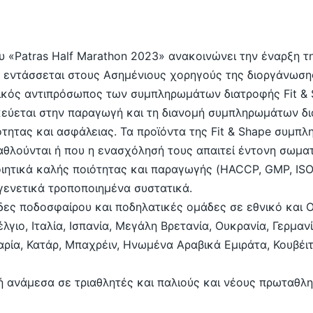
ου «Patras Half Marathon 2023» ανακοινώνει την έναρξη τ
α εντάσσεται στους Ασημένιους χορηγούς της διοργάνωση
τικός αντιπρόσωπος των συμπληρωμάτων διατροφής Fit & 
δικεύεται στην παραγωγή και τη διανομή συμπληρωμάτων 
τητας και ασφάλειας. Τα προϊόντα της Fit & Shape συμπλ
θλούνται ή που η ενασχόλησή τους απαιτεί έντονη σωματ
οιητικά καλής ποιότητας και παραγωγής (HACCP, GMP, ISO
γενετικά τροποποιημένα συστατικά.
δες ποδοσφαίρου και ποδηλατικές ομάδες σε εθνικό και 
λγιο, Ιταλία, Ισπανία, Μεγάλη Βρετανία, Ουκρανία, Γερμαν
αρία, Κατάρ, Μπαχρέιν, Ηνωμένα Αραβικά Εμιράτα, Κουβέιτ
ή ανάμεσα σε τριαθλητές και παλιούς και νέους πρωταθλ