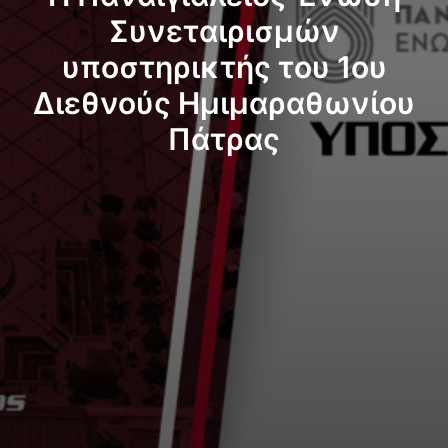
Συνεταιρισμών
Επικοινωνία
υποστηρικτής του 1ου
English
Διεθνούς Ημιμαραθωνίου
Πάτρας