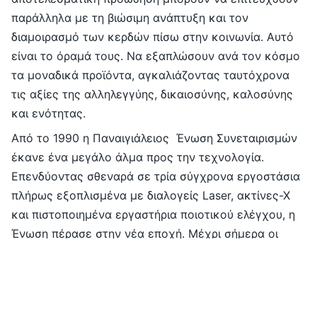
παράλληλα με τη βιώσιμη ανάπτυξη και τον
διαμοιρασμό των κερδών πίσω στην κοινωνία. Αυτό
είναι το όραμά τους. Να εξαπλώσουν ανά τον κόσμο
τα μοναδικά προϊόντα, αγκαλιάζοντας ταυτόχρονα
τις αξίες της αλληλεγγύης, δικαιοσύνης, καλοσύνης
και ενότητας.
Από το 1990 η Παναιγιάλειος Ένωση Συνεταιρισμών
έκανε ένα μεγάλο άλμα προς την τεχνολογία.
Επενδύοντας σθεναρά σε τρία σύγχρονα εργοστάσια
πλήρως εξοπλισμένα με διαλογείς Laser, ακτίνες-Χ
και πιστοποιημένα εργαστήρια ποιοτικού ελέγχου, η
Ένωση πέρασε στην νέα εποχή. Μέχρι σήμερα οι
επενδύσεις στις εγκαταστάσεις μας και την κλινική
έρευνα είναι αδιάκοπες. Μέσα στην επόμενη
πενταετία, η αποστολή της είναι να εκμεταλλευτεί το
ποιοτικό πλεονέκτημα έναντι του ανταγωνισμού και