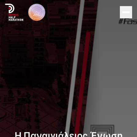
Men
Αρχική
Διοργάνωση
Αγώνες
Υποστηρικτές
About Patras
Νέα
Η Παναιγιάλειος Ένωση